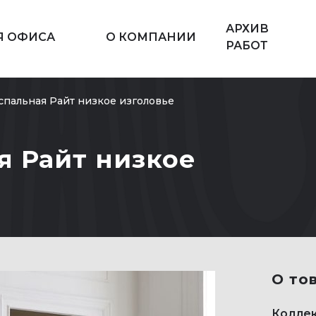
АРХИВ
Я ОФИСА
О КОМПАНИИ
РАБОТ
спальная Райт низкое изголовье
я Райт низкое
О то
Коллек