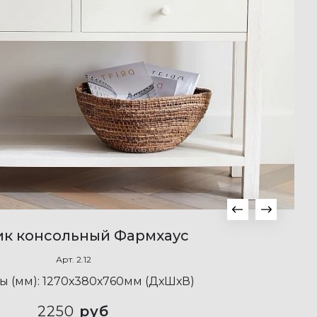
ик консольный Фармхаус
Арт.
2.12
ы (мм):
1270х380х760мм (ДхШхВ)
2250
руб