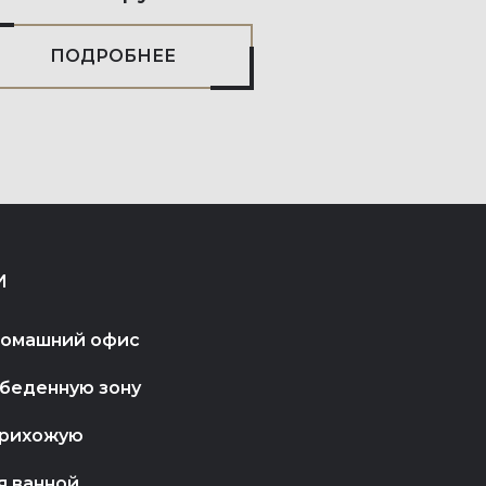
ПОДРОБНЕЕ
И
домашний офис
обеденную зону
прихожую
я ванной