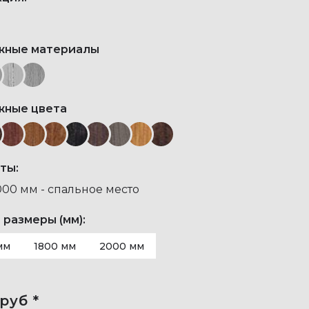
жные материалы
жные цвета
ты:
000 мм - спальное место
 размеры (мм):
мм
1800 мм
2000 мм
руб *