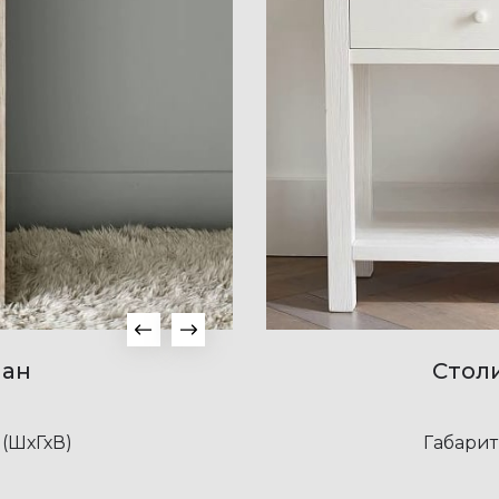
ман
Стол
(ШхГхВ)
Габарит